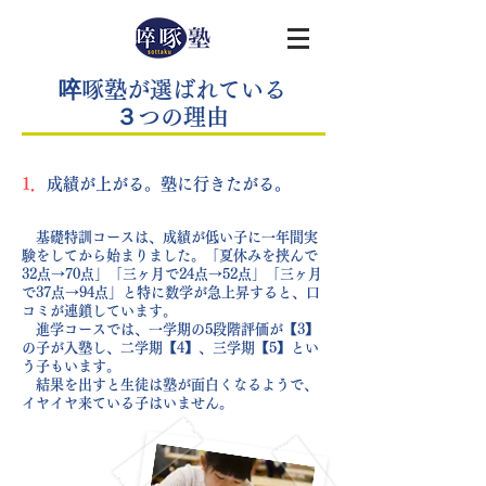
啐啄塾が選ばれている
３つの理由
1．
成績が上がる。塾に行きたがる。
基礎特訓コースは、成績が低い子に一年間実
験をしてから始まりました。「夏休みを挟んで
32点→70点」「三ヶ月で24点→52点」「三ヶ月
で37点→94点」と特に数学が急上昇すると、口
コミが連鎖しています。
進学コースでは、一学期の5段階評価が【3】
の子が入塾し、二学期【4】、三学期【5】とい
う子もいます。
結果を出すと生徒は塾が面白くなるようで、
イヤイヤ来ている子はいません。